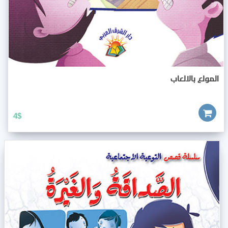
المولع بالالعاب
4
$