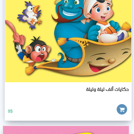
حكايات ألف ليلة وليلة
9
$