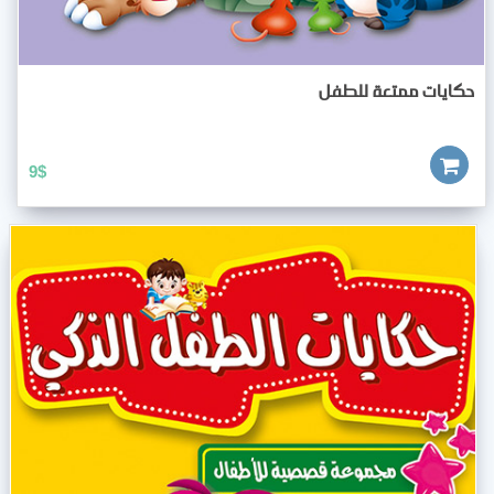
حكايات ممتعة للطفل
9
$