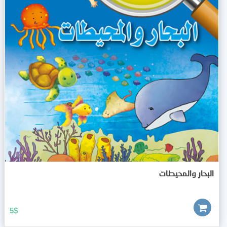
البحار والمحيطات
5
$