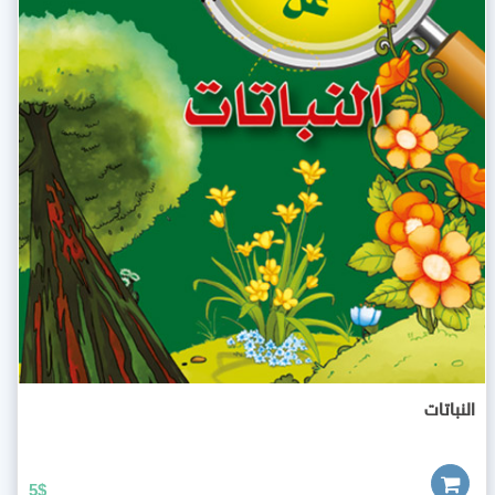
النباتات
5
$