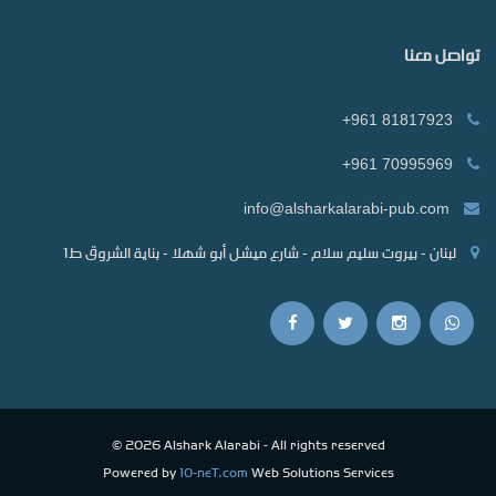
تواصل معنا
+961 81817923
+961 70995969
info@alsharkalarabi-pub.com
لبنان - بيروت سليم سلام - شارع ميشل أبو شهلا - بناية الشروق ط1
© 2026 Alshark Alarabi - All rights reserved
Powered by
10-neT.com
Web Solutions Services