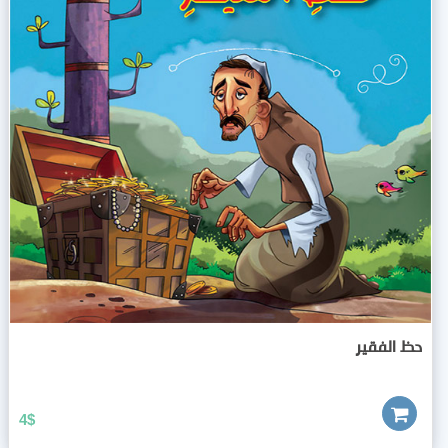
حظ الفقير
4
$