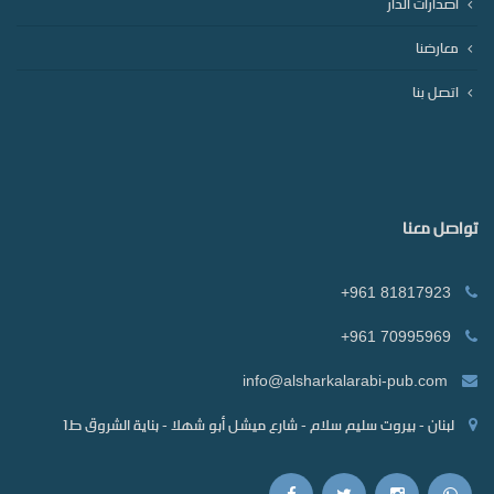
اصدارات الدار
معارضنا
اتصل بنا
تواصل معنا
+961 81817923
+961 70995969
info@alsharkalarabi-pub.com
لبنان - بيروت سليم سلام - شارع ميشل أبو شهلا - بناية الشروق ط1