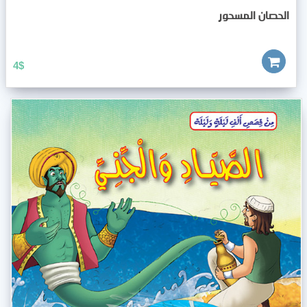
الحصان المسحور
4
$