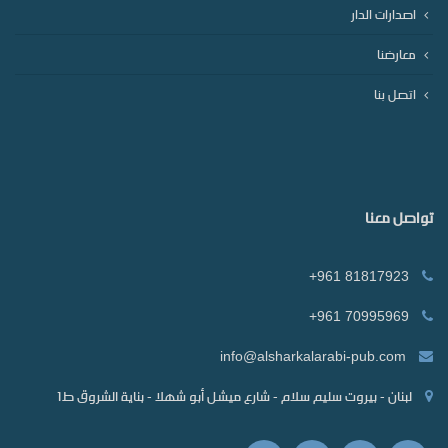
اصدارات الدار
معارضنا
اتصل بنا
تواصل معنا
+961 81817923
+961 70995969
info@alsharkalarabi-pub.com
لبنان - بيروت سليم سلام - شارع ميشل أبو شهلا - بناية الشروق ط1