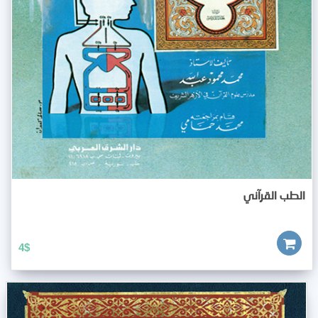
الطب القرآني
4
$