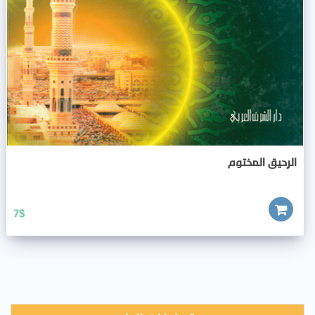
الرحيق المختوم
7
$