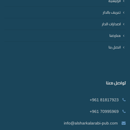
الرئيسية
تعريف بالدار
اصدارات الدار
معارضنا
اتصل بنا
تواصل معنا
+961 81817923
+961 70995969
info@alsharkalarabi-pub.com