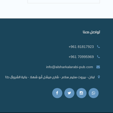
تواصل معنا
+961 81817923
+961 70995969
info@alsharkalarabi-pub.com
لبنان - بيروت سليم سلام - شارع ميشل أبو شهلا - بناية الشروق ط1