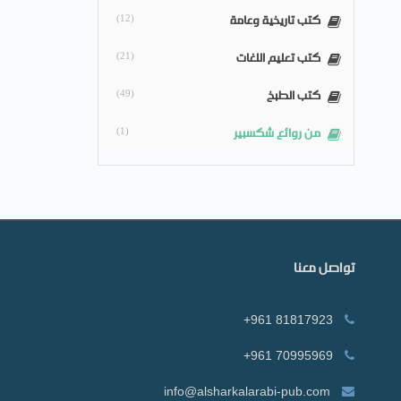
كتب تاريخية وعامة
(12)
كتب تعليم اللغات
(21)
كتب الطبخ
(49)
من روائع شكسبير
(1)
تواصل معنا
+961 81817923
+961 70995969
info@alsharkalarabi-pub.com