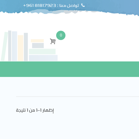
+961 81817923 : تواصل معنا
0
إظهار 1–1 من 1 نتيجة