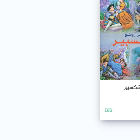
شكسبير
16
$