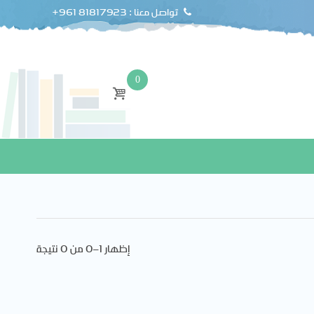
+961 81817923 : تواصل معنا
0
إظهار 1–0 من 0 نتيجة