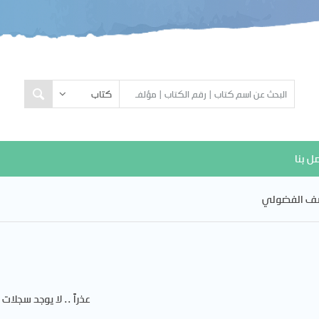
ل بنا
ف الفضولي
عذراً .. لا يوجد سجلات